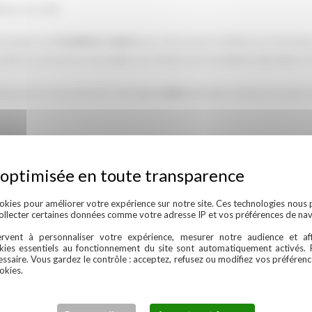
llation de 6 kW
envisagez une
installation solaire
pour votre propre résidence ou entrepri
prête à concevoir et à installer une solution personnalisée répondant à 
 assurent une production d’énergie
solaire
optimale, mettant en avant l
 et plus économique, contactez Celeco Energie pour discuter de vos opti
okies pour améliorer votre expérience sur notre site. Ces technologies nous 
collecter certaines données comme votre adresse IP et vos préférences de nav
rvent à personnaliser votre expérience, mesurer notre audience et aff
kies essentiels au fonctionnement du site sont automatiquement activés. 
essaire. Vous gardez le contrôle : acceptez, refusez ou modifiez vos préféren
img-3462
okies.