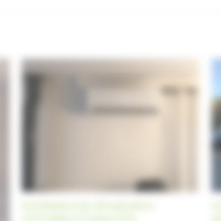
Installation de climatisation
I
réversible à Cazaux (33)
p