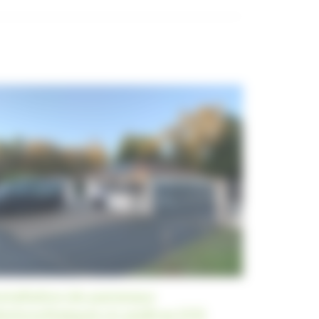
nstallation de panneaux
hotovoltaïques à Landiras (33)