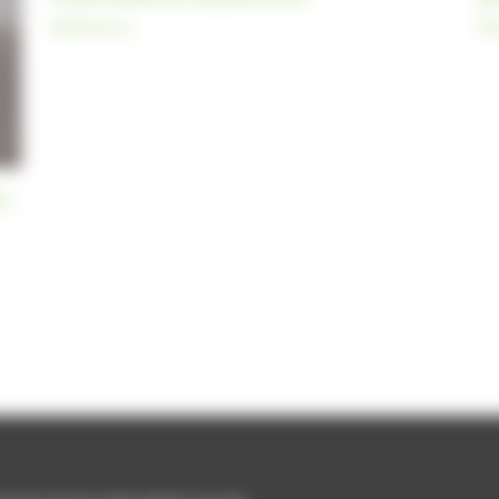
Réalisations
Réa
 :