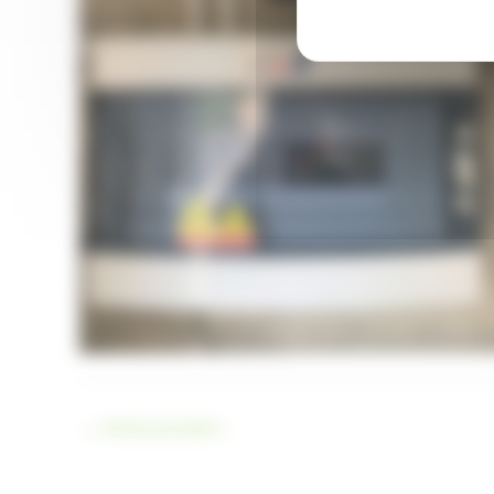
Une Installation panneaux Solaire de 6 kW à Roaillan :
CelecoEnergie
←
Article précédent