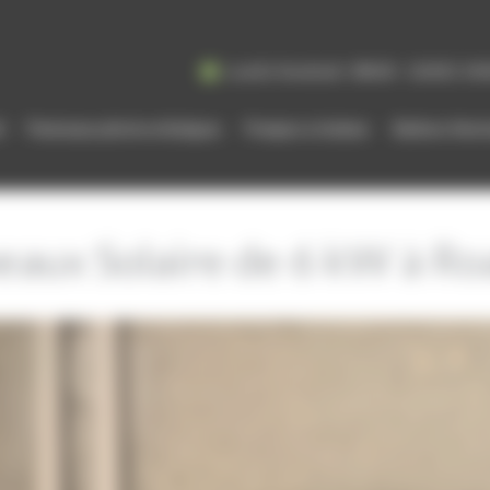
Lundi à Vendredi : 08h00 - 12h00 | 14
l
Panneaux photovoltaïques
Pompes à chaleur
Ballons the
eaux Solaire de 6 kW à Roa