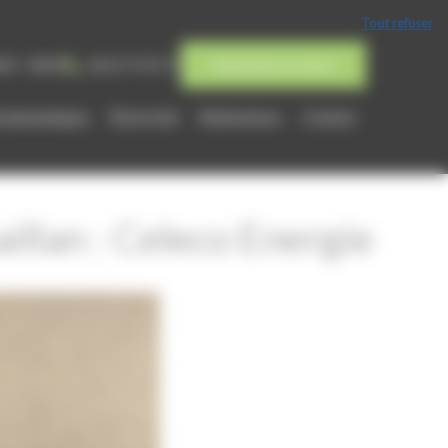
Tout refuser
h00 - 18h00
06 25 75 92 77
Demandez un devis
rmodynamiques
Électricité
Réalisations
Contact
illan : Celeco Energie