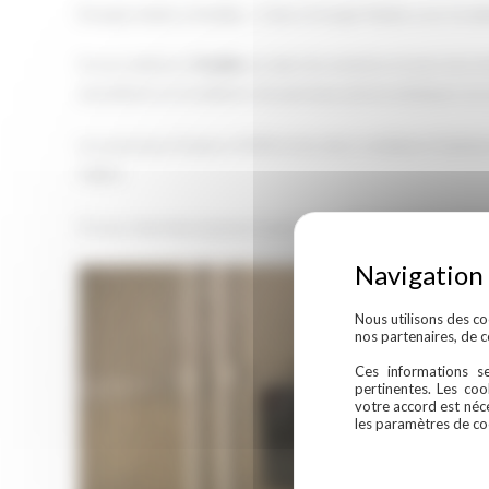
Énergie Solaire à Roaillan : Celeco Energie Réalise une Insta
Si vous habitez à
Roaillan
ou dans les environs et que vous 
spécialisée en installation de panneaux photovoltaïques est 
Les panneaux Dualsun 425W et les micro-onduleurs Enphase
région.
Si vous cherchez à passer à une source d’énergie plus propre
Nous utilisons des co
nos partenaires, de 
Ces informations se
pertinentes. Les coo
votre accord est néc
les paramètres de co