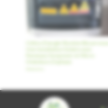
Céléco Énergie Illumine Biscarrosse
Une Installation Solaire avec
Panneaux Sunpower et Micro-
Onduleurs Enphase
Réalisations