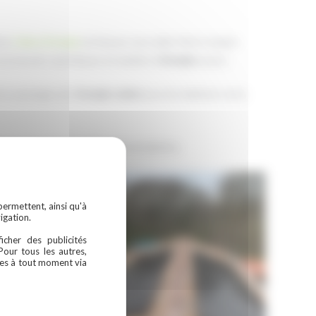
se,
Celeco Energie
est là pour vous aider. Notre équipe
vos besoins spécifiques en matière d’
énergie
propre.
es avantages de l’
énergie solaire
pour les habitants de la
ons d’installation solaire personnalisées.
permettent, ainsi qu'à
igation.
icher des publicités
Pour tous les autres,
ces à tout moment via
img-3461