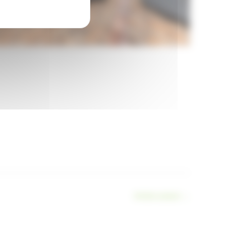
Article suivant
→