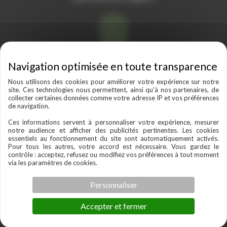
Installation technique
Nous utilisons des cookies pour améliorer votre expérience sur notre
site. Ces technologies nous permettent, ainsi qu'à nos partenaires, de
Nos techniciens qualifiés procèdent à la pose du ballon
collecter certaines données comme votre adresse IP et vos préférences
de navigation.
thermodynamique et réalisent l’ensemble des
raccordements hydrauliques et électriques.
Ces informations servent à personnaliser votre expérience, mesurer
notre audience et afficher des publicités pertinentes. Les cookies
essentiels au fonctionnement du site sont automatiquement activés.
Pour tous les autres, votre accord est nécessaire. Vous gardez le
contrôle : acceptez, refusez ou modifiez vos préférences à tout moment
via les paramètres de cookies.
Personnaliser
Mise en service
Accepter et fermer
Nous effectuons les tests de performance et vous